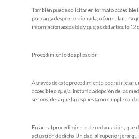
También puede solicitar en formato accesible i
por carga desproporcionada; o formular una que
información accesible y quejas del artículo 12
Procedimiento de aplicación
A través de este procedimiento podrá iniciar u
accesible o queja, instar la adopción de las me
se considera que la respuesta no cumple con los
Enlace al procedimiento de reclamación , que de
actuación de dicha Unidad, al superior jerárqui