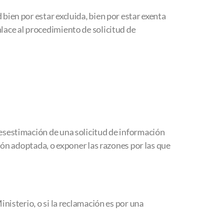
bien por estar excluida, bien por estar exenta
lace al procedimiento de solicitud de
desestimación de una solicitud de información
sión adoptada, o exponer las razones por las que
nisterio, o si la reclamación es por una